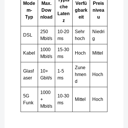
Mode
Max.
Verfü
Preis
che
m-
Dow
gbark
nivea
Laten
Typ
nload
eit
u
z
250
10-20
Sehr
Niedri
DSL
Mbit/s
ms
hoch
g
1000
15-30
Kabel
Hoch
Mittel
Mbit/s
ms
Zune
Glasf
10+
1-5
hmen
Hoch
aser
Gbit/s
ms
d
1000
5G
10-30
+
Mittel
Hoch
Funk
ms
Mbit/s