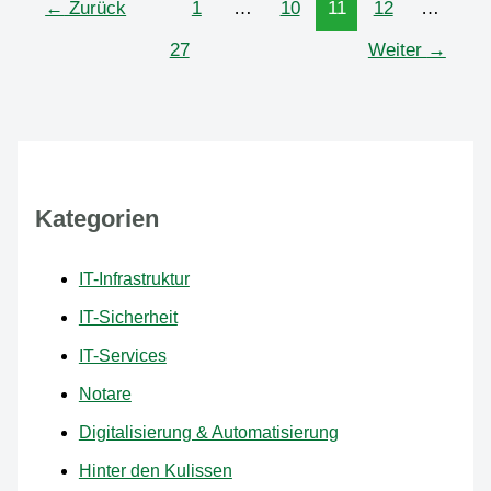
Dienstleistungen
←
Zurück
1
…
10
11
12
…
–
27
Weiter
→
Ihre
Lösung
für
IT-
Probleme
Kategorien
IT-Infrastruktur
IT-Sicherheit
IT-Services
Notare
Digitalisierung & Automatisierung
Hinter den Kulissen