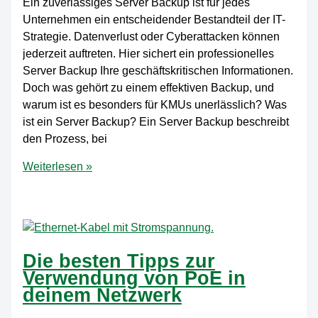
Ein zuverlässiges Server Backup ist für jedes
Unternehmen ein entscheidender Bestandteil der IT-
Strategie. Datenverlust oder Cyberattacken können
jederzeit auftreten. Hier sichert ein professionelles
Server Backup Ihre geschäftskritischen Informationen.
Doch was gehört zu einem effektiven Backup, und
warum ist es besonders für KMUs unerlässlich? Was
ist ein Server Backup? Ein Server Backup beschreibt
den Prozess, bei
Server
Weiterlesen »
Backup
–
Warum
eine
zuverlässige
Die besten Tipps zur
Sicherung
Verwendung von PoE in
entscheidend
deinem Netzwerk
für