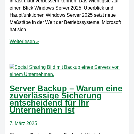
Infrastruktur verbessern können. Das Wichtigste auf
einen Blick Windows Server 2025: Überblick und
Hauptfunktionen Windows Server 2025 setzt neue
Maßstäbe in der Welt der Betriebssysteme. Microsoft
hat sich
Windows
Weiterlesen »
Server
2025:
Neuerungen
und
Tipps
für
Server Backup – Warum eine
Administratoren
zuverlässige Sicherung
entscheidend für Ihr
Unternehmen ist
7. März 2025