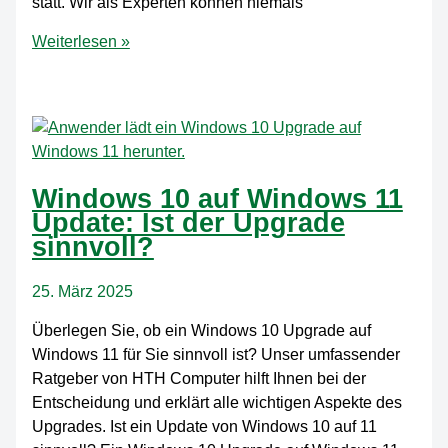
statt. Wir als Experten können niemals
Ransomware-
Weiterlesen »
Horror:
Warum
viele
KMU
scheitern
und
Windows 10 auf Windows 11
wie
Update: Ist der Upgrade
Sie
sinnvoll?
agieren
sollten
25. März 2025
Überlegen Sie, ob ein Windows 10 Upgrade auf
Windows 11 für Sie sinnvoll ist? Unser umfassender
Ratgeber von HTH Computer hilft Ihnen bei der
Entscheidung und erklärt alle wichtigen Aspekte des
Upgrades. Ist ein Update von Windows 10 auf 11