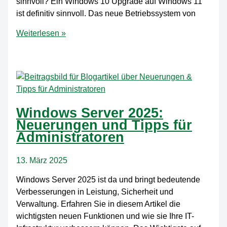
sinnvoll? Ein Windows 10 Upgrade auf Windows 11
ist definitiv sinnvoll. Das neue Betriebssystem von
Windows
Weiterlesen »
10
auf
Windows
11
Update:
Ist
Windows Server 2025:
der
Neuerungen und Tipps für
Upgrade
Administratoren
sinnvoll?
13. März 2025
Windows Server 2025 ist da und bringt bedeutende
Verbesserungen in Leistung, Sicherheit und
Verwaltung. Erfahren Sie in diesem Artikel die
wichtigsten neuen Funktionen und wie sie Ihre IT-