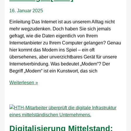
Unternehmen
16. Januar 2025
Einleitung Das Internet ist aus unserem Alltag nicht
mehr wegzudenken. Doch haben Sie sich jemals
gefragt, wie die Daten eigentlich von Ihrem
Internetanbieter zu Ihrem Computer gelangen? Genau
hier kommt das Modem ins Spiel – ein oft
übersehenes, aber unverzichtbares Gerät für unsere
Internetverbindung. Was bedeutet „Modem“? Der
Begriff „Modem“ ist ein Kunstwort, das sich
Was
Weiterlesen »
ist
ein
Modem?
Komplette
Erklärung
für
Digitalisierung Mittelstand: