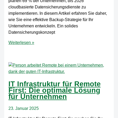
planen 69 % der Unternehmen, bis 2026
cloudbasierte Datensicherungsdienste zu
implementieren. In diesem Artikel erfahren Sie daher,
wie Sie eine effektive Backup-Strategie für Ihr
Unternehmen entwickeln. Ein solides
Datensicherungskonzept
Die
Weiterlesen »
besten
Backup-
Strategien
für
kleine
Unternehmen:
IT Infrastruktur für Remote
So
First: Die optimale Lösung
sichern
für Unternehmen
Sie
Ihre
23. Januar 2025
Daten