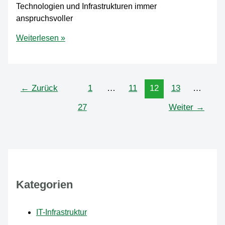
Technologien und Infrastrukturen immer
anspruchsvoller
IT-
Weiterlesen »
Sicherheit
im
Griff:
Tipps,
←
Zurück
1
…
11
12
13
…
um
27
Weiter
→
Cybersecurity
im
Unternehmen
zu
stärken
Kategorien
IT-Infrastruktur