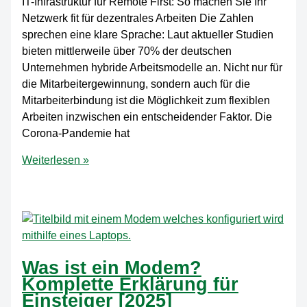
richtig
IT-Infrastruktur für Remote First: So machen Sie Ihr
Netzwerk fit für dezentrales Arbeiten Die Zahlen
sprechen eine klare Sprache: Laut aktueller Studien
bieten mittlerweile über 70% der deutschen
Unternehmen hybride Arbeitsmodelle an. Nicht nur für
die Mitarbeitergewinnung, sondern auch für die
Mitarbeiterbindung ist die Möglichkeit zum flexiblen
Arbeiten inzwischen ein entscheidender Faktor. Die
Corona-Pandemie hat
IT
Weiterlesen »
Infrastruktur
für
Remote
First:
Die
optimale
Was ist ein Modem?
Lösung
Komplette Erklärung für
für
Einsteiger [2025]