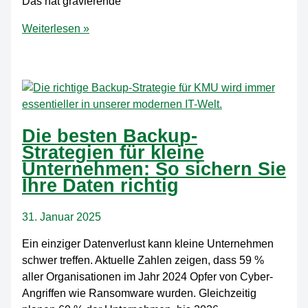
Das hat gravierende
Support-
Weiterlesen »
Ende
von
Windows
10:
Warum
KMU
Die besten Backup-
jetzt
Strategien für kleine
handeln
Unternehmen: So sichern Sie
müssen
Ihre Daten richtig
31. Januar 2025
Ein einziger Datenverlust kann kleine Unternehmen
schwer treffen. Aktuelle Zahlen zeigen, dass 59 %
aller Organisationen im Jahr 2024 Opfer von Cyber-
Angriffen wie Ransomware wurden. Gleichzeitig