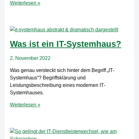
Shared
Weiterlesen »
Desk
–
Die
optimale
Ausstattung
Was ist ein IT-Systemhaus?
für
den
2. November 2022
Arbeitsplatz
Was genau versteckt sich hinter dem Begriff „IT-
Systemhaus“? Begriffsklärung und
Leistungsbeschreibung eines modernen IT-
Systemhauses.
Was
Weiterlesen »
ist
ein
IT-
Systemhaus?