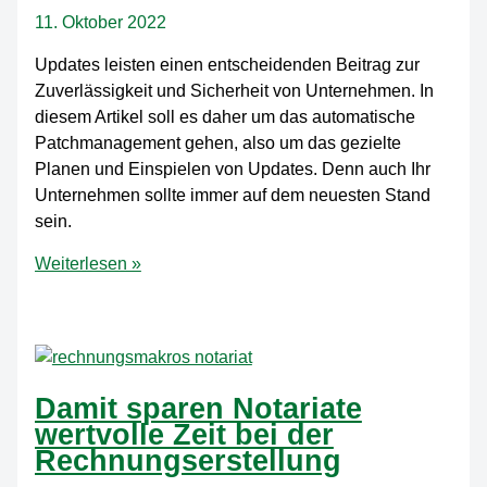
IT-
11. Oktober 2022
Dienstleister
auslagern
Updates leisten einen entscheidenden Beitrag zur
sollten
Zuverlässigkeit und Sicherheit von Unternehmen. In
diesem Artikel soll es daher um das automatische
Patchmanagement gehen, also um das gezielte
Planen und Einspielen von Updates. Denn auch Ihr
Unternehmen sollte immer auf dem neuesten Stand
sein.
Patchmanagement
Weiterlesen »
–
so
bleibt
Ihre
IT
Damit sparen Notariate
immer
wertvolle Zeit bei der
auf
Rechnungserstellung
dem