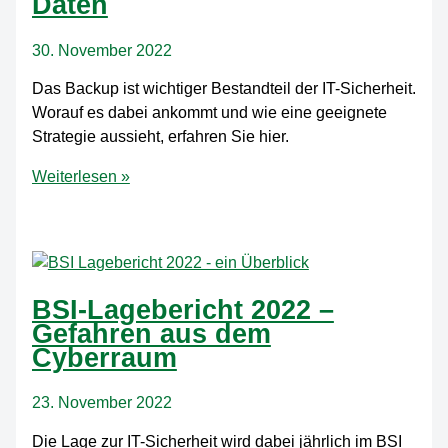
Daten
30. November 2022
Das Backup ist wichtiger Bestandteil der IT-Sicherheit.
Worauf es dabei ankommt und wie eine geeignete
Strategie aussieht, erfahren Sie hier.
Backup
Weiterlesen »
–
die
richtige
Strategie
für
BSI-Lagebericht 2022 –
die
Gefahren aus dem
Sicherung
Cyberraum
und
Wiederherstellung
23. November 2022
Ihrer
Daten
Die Lage zur IT-Sicherheit wird dabei jährlich im BSI