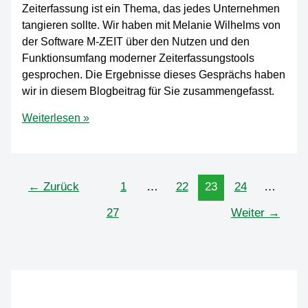
Zeiterfassung ist ein Thema, das jedes Unternehmen
tangieren sollte. Wir haben mit Melanie Wilhelms von
der Software M-ZEIT über den Nutzen und den
Funktionsumfang moderner Zeiterfassungstools
gesprochen. Die Ergebnisse dieses Gesprächs haben
wir in diesem Blogbeitrag für Sie zusammengefasst.
Nutzen
Weiterlesen »
Sie
die
Vorteile
digitaler
←
Zurück
1
…
22
23
24
…
Zeiterfassung
27
Weiter
→
für
Ihr
Unternehmen.