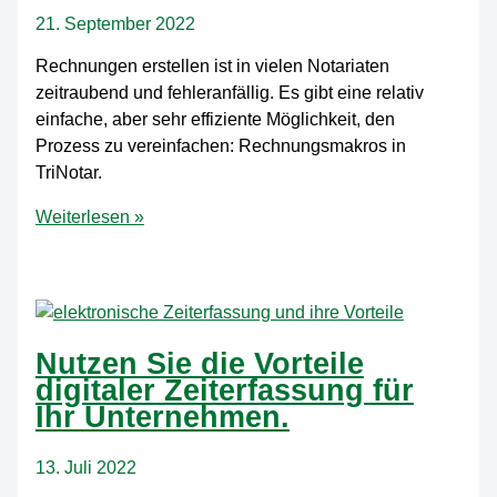
neuesten
21. September 2022
Stand
Rechnungen erstellen ist in vielen Notariaten
zeitraubend und fehleranfällig. Es gibt eine relativ
einfache, aber sehr effiziente Möglichkeit, den
Prozess zu vereinfachen: Rechnungsmakros in
TriNotar.
Damit
Weiterlesen »
sparen
Notariate
wertvolle
Zeit
bei
Nutzen Sie die Vorteile
der
digitaler Zeiterfassung für
Rechnungserstellung
Ihr Unternehmen.
13. Juli 2022