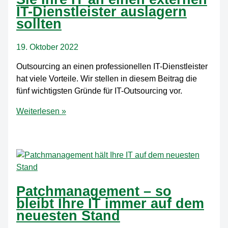
die
IT-Dienstleister auslagern
im
sollten
Mittelstand
funktionieren
19. Oktober 2022
Outsourcing an einen professionellen IT-Dienstleister
hat viele Vorteile. Wir stellen in diesem Beitrag die
fünf wichtigsten Gründe für IT-Outsourcing vor.
Fünf
Weiterlesen »
gute
Gründe,
warum
Sie
Ihre
IT
Patchmanagement – so
an
bleibt Ihre IT immer auf dem
einen
neuesten Stand
externen