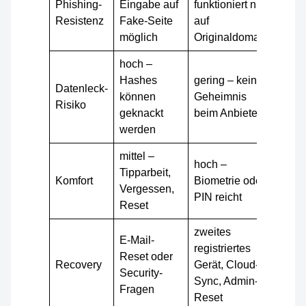
Phishing-
Eingabe auf
funktioniert nur
Resistenz
Fake-Seite
auf
möglich
Originaldomain
hoch –
Hashes
gering – kein
Datenleck-
können
Geheimnis
Risiko
geknackt
beim Anbieter
werden
mittel –
hoch –
Tipparbeit,
Komfort
Biometrie oder
Vergessen,
PIN reicht
Reset
zweites
E-Mail-
registriertes
Reset oder
Recovery
Gerät, Cloud-
Security-
Sync, Admin-
Fragen
Reset