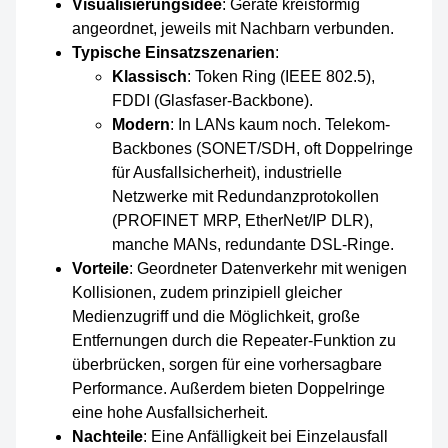
Visualisierungsidee
: Geräte kreisförmig
angeordnet, jeweils mit Nachbarn verbunden.
Typische Einsatzszenarien
:
Klassisch
: Token Ring (IEEE 802.5),
FDDI (Glasfaser-Backbone).
Modern
: In LANs kaum noch. Telekom-
Backbones (SONET/SDH, oft Doppelringe
für Ausfallsicherheit), industrielle
Netzwerke mit Redundanzprotokollen
(PROFINET MRP, EtherNet/IP DLR),
manche MANs, redundante DSL-Ringe.
Vorteile
: Geordneter Datenverkehr mit wenigen
Kollisionen, zudem prinzipiell gleicher
Medienzugriff und die Möglichkeit, große
Entfernungen durch die Repeater-Funktion zu
überbrücken, sorgen für eine vorhersagbare
Performance. Außerdem bieten Doppelringe
eine hohe Ausfallsicherheit.
Nachteile
: Eine Anfälligkeit bei Einzelausfall