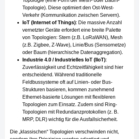
Topologie (eine Form der Mesh- oder Baum-
Topologie). Diese optimiert den Ost-West-
Verkehr (Kommunikation zwischen Servern).
IoT (Internet of Things)
: Die massive Anzahl
vernetzter Geräte erfordert eine breite Palette
von Topologien: Stern (z.B. LoRaWAN), Mesh
(z.B. Zigbee, Z-Wave), Linie/Bus (Sensornetze)
oder Baum (hierarchische Datenaggregation).
Industrie 4.0 / Industrielles IoT (IIoT)
:
Zuverlässigkeit und Echtzeitfähigkeit sind hier
entscheidend. Während traditionelle
Feldbussysteme oft auf Linien- oder Bus-
Strukturen basieren, kommen zunehmend
Ethernet-basierte Lösungen mit flexibleren
Topologien zum Einsatz. Zudem sind Ring-
Topologien mit Redundanzprotokollen (z. B.
MRP, DLR) wichtig für die Ausfallsicherheit.
Die „klassischen“ Topologien verschwinden nicht,