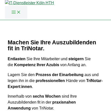
Zum
Inhalt
springen
Machen Sie Ihre Auszubildenden
fit in TriNotar.
Entlasten
Sie Ihre Mitarbeiter und
steigern
Sie
die
Kompetenz Ihrer Azubis
von Anfang an.
Lagern Sie den
Prozess der Einarbeitung
aus und
legen ihn in die
professionellen
Hände von
TriNotar-
Expert:innen
.
Innerhalb von
sechs Wochen
sind Ihre
Auszubildenden fit in der
praxisnahen
Anwendung
von TriNotar.