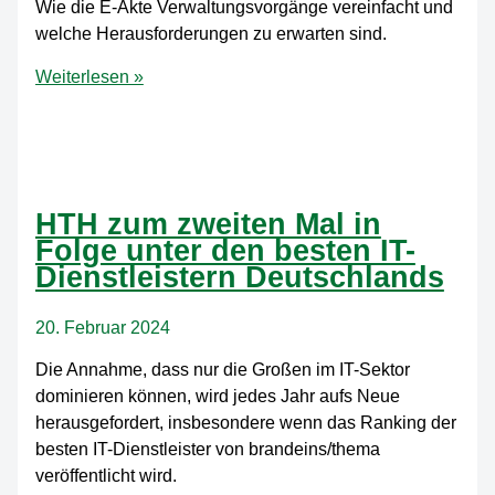
Wie die E-Akte Verwaltungsvorgänge vereinfacht und
welche Herausforderungen zu erwarten sind.
E-
Weiterlesen »
Akte:
Effiziente
digitale
Lösungen
für
HTH zum zweiten Mal in
moderne
Folge unter den besten IT-
Verwaltung
Dienstleistern Deutschlands
20. Februar 2024
Die Annahme, dass nur die Großen im IT-Sektor
dominieren können, wird jedes Jahr aufs Neue
herausgefordert, insbesondere wenn das Ranking der
besten IT-Dienstleister von brandeins/thema
veröffentlicht wird.