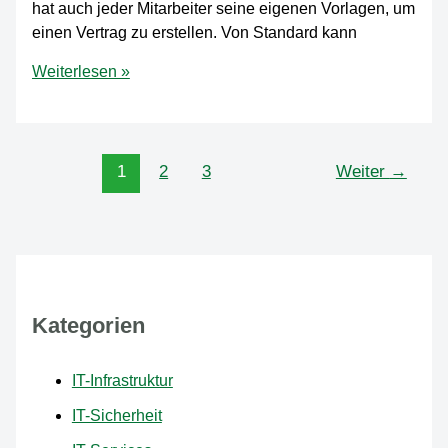
hat auch jeder Mitarbeiter seine eigenen Vorlagen, um
einen Vertrag zu erstellen. Von Standard kann
Mit
Weiterlesen »
diesen
Tipps
erstellen
Sie
1
2
3
Weiter
→
Entwürfe
im
Notariat
nahezu
automatisch
Kategorien
IT-Infrastruktur
IT-Sicherheit