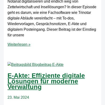
Notariat digitalisieren und endlich weg von
Zettelwirtschaft und Insellösungen? In dieser Episode
geht es darum, wie eine Fachsoftware wie Trinotar
digitale Abläufe vereinfacht – mit To-dos,
Wiedervorlagen, Gesprächsnotizen, E-Akte und
digitalem Posteingang. Dieser Beitrag ist der Einstieg
für unsere
Digitales
Weiterlesen »
Notariat:
Prozesse,
die
Ihnen
jede
E-Akte: Effiziente digitale
Woche
Lösungen für moderne
Zeit
Verwaltung
sparen
23. Mai 2024