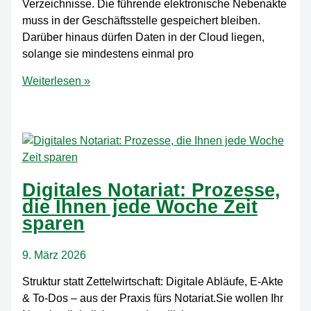
Verzeichnisse. Die führende elektronische Nebenakte
muss in der Geschäftsstelle gespeichert bleiben.
Darüber hinaus dürfen Daten in der Cloud liegen,
solange sie mindestens einmal pro
Cloud
Weiterlesen »
im
Notariat:
Was
die
Bundesnotarkammer
2026
Digitales Notariat: Prozesse,
klargestellt
die Ihnen jede Woche Zeit
hat
sparen
9. März 2026
Struktur statt Zettelwirtschaft: Digitale Abläufe, E-Akte
& To-Dos – aus der Praxis fürs Notariat.Sie wollen Ihr