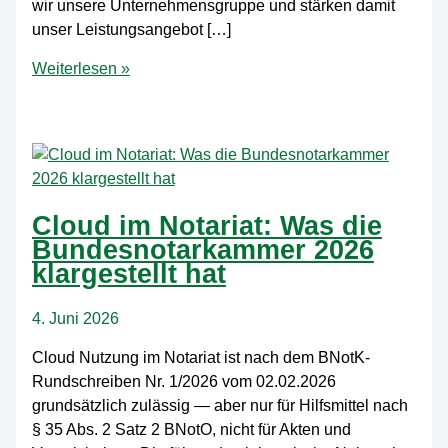
wir unsere Unternehmensgruppe und stärken damit
unser Leistungsangebot […]
HTH
Weiterlesen »
wächst:
insert
it
solutions
gmbh
wird
Cloud im Notariat: Was die
Teil
Bundesnotarkammer 2026
der
klargestellt hat
HTH-
Gruppe
4. Juni 2026
Cloud Nutzung im Notariat ist nach dem BNotK-
Rundschreiben Nr. 1/2026 vom 02.02.2026
grundsätzlich zulässig — aber nur für Hilfsmittel nach
§ 35 Abs. 2 Satz 2 BNotO, nicht für Akten und