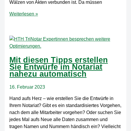
Wälzen von Akten verbunden ist. Da müssen
So
Weiterlesen »
geht
die
Erblasser-
Kontrolle
nach
30
Mit diesen Tipps erstellen
Jahren
Sie Entwürfe im Notariat
spielend
nahezu automatisch
leicht
16. Februar 2023
Hand aufs Herz – wie erstellen Sie die Entwürfe in
Ihrem Notariat? Gibt es ein standardisiertes Vorgehen,
nach dem alle Mitarbeiter vorgehen? Oder suchen Sie
jedes Mal aufs Neue alle Daten zusammen und
tragen Namen und Nummern händisch ein? Vielleicht