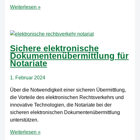
HTH
Weiterlesen »
zum
zweiten
Mal
in
Folge
Sichere elektronische
unter
Dokumentenübermittlung für
den
Notariate
besten
IT-
1. Februar 2024
Dienstleistern
Deutschlands
Über die Notwendigkeit einer sicheren Übermittlung,
die Vorteile des elektronischen Rechtsverkehrs und
innovative Technologien, die Notariate bei der
sicheren elektronischen Dokumentenübermittlung
unterstützen.
Sichere
Weiterlesen »
elektronische