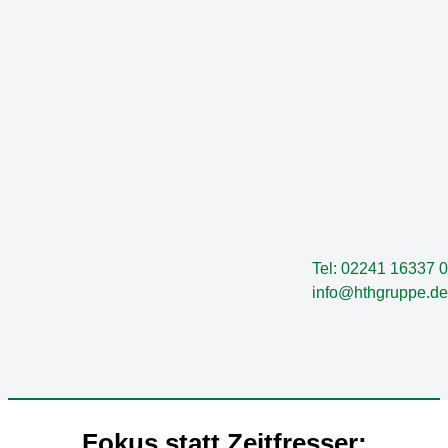
Zum
Inhalt
springen
Tel: 02241 16337 0
info@hthgruppe.de
Fokus statt Zeitfresser: