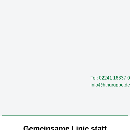
Zum
Inhalt
springen
Tel: 02241 16337 0
info@hthgruppe.de
Gemeinsame Linie statt